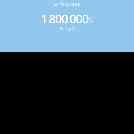
Surface Area
1
800
000
.
.
$
Budget