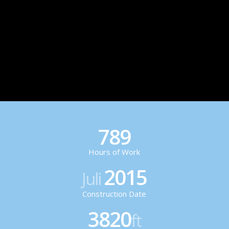
789
Hours of Work
2015
Juli
Construction Date
3820
ft